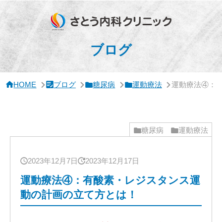
サ
イ
ド
バ
ー・
ブログ
ク
リ
ニ
ッ
HOME
ブログ
糖尿病
運動療法
運動療法④：
ク
概
要
糖尿病
運動療法
2023年12月7日
2023年12月17日
運動療法④：有酸素・レジスタンス運
動の計画の立て方とは！