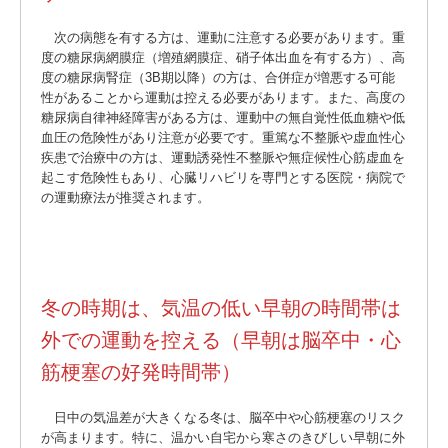
次の病態を有する方は、運動に注意する必要があります。重
度の糖尿病網膜症（増殖網膜症、硝子体出血を有する方）、高
度の糖尿病腎症（3B期以降）の方は、合併症が増悪する可能
性があることから運動は控える必要があります。また、高度の
糖尿病自律神経障害がある方は、運動中の無自覚性低血糖や低
血圧の危険性があり注意が必要です。重篤な不整脈や虚血性心
疾患で治療中の方は、運動誘発性不整脈や無症候性心筋虚血を
起こす危険性もあり、心臓リハビリを専門とする医院・病院で
の運動療法が推奨されます。
冬の時期は、気温の低い早朝の時間帯は
外での運動を控える（早朝は脳卒中・心
筋梗塞の好発時間帯）
日中の気温差が大きくなる冬は、脳卒中や心筋梗塞のリスク
が高まります。特に、温かい自宅から寒さのきびしい早朝に外