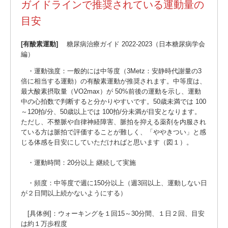
ガイドラインで推奨されている運動量の
目安
[有酸素運動]
糖尿病治療ガイド 2022-2023（日本糖尿病学会
編）
・運動強度：一般的には中等度（3Metz：安静時代謝量の3
倍に相当する運動）の有酸素運動が推奨されます。中等度は、
最大酸素摂取量（VO2max）が 50%前後の運動を示し、運動
中の心拍数で判断すると分かりやすいです。50歳未満では 100
～120拍/分、50歳以上では 100拍/分未満が目安となります。
ただし、不整脈や自律神経障害、脈拍を抑える薬剤を内服され
ている方は脈拍で評価することが難しく、「ややきつい」と感
じる体感を目安にしていただければと思います（図１）。
・運動時間：20分以上 継続して実施
・頻度：中等度で週に150分以上（週3回以上、運動しない日
が２日間以上続かないようにする）
[具体例]：ウォーキングを１回15～30分間、１日２回、目安
は約１万歩程度