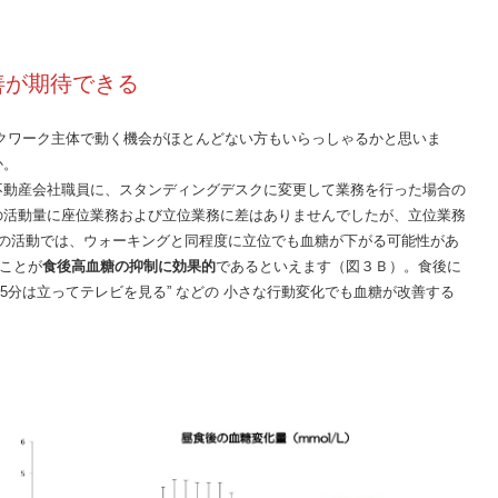
善が期待できる
クワーク主体で動く機会がほとんどない方もいらっしゃるかと思いま
か。
動産会社職員に、スタンディングデスクに変更して業務を行った場合の
の活動量に座位業務および立位業務に差はありませんでしたが、立位業務
間の活動では、ウォーキングと同程度に立位でも血糖が下がる可能性があ
ことが
食後高血糖の抑制に効果的
であるといえます（図３Ｂ）。食後に
15分は立ってテレビを見る” などの 小さな行動変化でも血糖が改善する
。