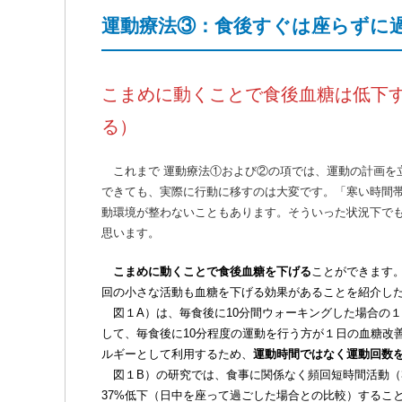
運動療法③：食後すぐは座らずに
こまめに動くことで食後血糖は低下
る）
これまで 運動療法①および②の項では、運動の計画を
できても、実際に行動に移すのは大変です。「寒い時間
動環境が整わないこともあります。そういった状況下でも、
思います。
こまめに動くことで食後血糖を下げる
ことができます
回の小さな活動も血糖を下げる効果があることを紹介し
図１A）は、毎食後に10分間ウォーキングした場合の１
して、毎食後に10分程度の運動を行う方が１日の血糖改
ルギーとして利用するため、
運動時間ではなく運動回数
図１B）の研究では、食事に関係なく頻回短時間活動（3
37%低下（日中を座って過ごした場合との比較）するこ