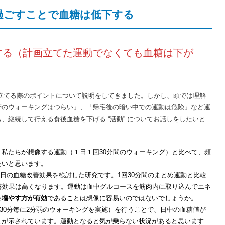
過ごすことで血糖は低下する
する（計画立てた運動でなくても血糖は下が
立てる際のポイントについて説明をしてきました。しかし、頭では理解
帯のウォーキングはつらい」、「帰宅後の暗い中での運動は危険」など運
継続して行える食後血糖を下げる “活動” についてお話しをしたいと
。私たちが想像する運動（１日１回30分間のウォーキング）と比べて、頻
たいと思います。
日の血糖改善効果を検討した研究です。1回30分間のまとめ運動と比較
善効果は高くなります。運動は血中グルコースを筋肉内に取り込んでエネ
を増やす方が有効
であることは想像に容易いのではないでしょうか。
0分毎に2分弱のウォーキングを実施）を行うことで、日中の血糖値が
とが示されています。運動となると気が乗らない状況があると思います