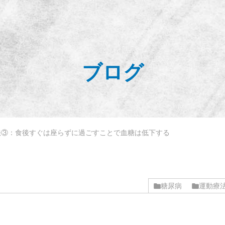
ブログ
法③：食後すぐは座らずに過ごすことで血糖は低下する
糖尿病
運動療