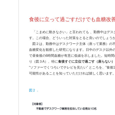
食後に立って過ごすだけでも血糖改
「こまめに動きなさい」と言われても 、勤務中はデス
す。この場合、どういった対策をとると良いのでしょう
図２は、勤務中はデスクワーク主体（座って業務）の不
血糖変化を観察した研究になります。日中のデスク以外
で昼食後の6時間血糖が有意に低値を示しました。短時
り（図３A）、特に
食後すぐに立位で過ごす（座らない）
“ソファーでくつろいでテレビを見たい” ところを、”食後
可能性があることを知っていただければ嬉しく思います
図２．