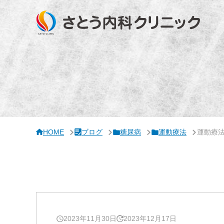
サ
イ
ド
バ
ー・
ク
リ
ニ
ッ
ク
概
要
HOME
ブログ
糖尿病
運動療法
運動療
2023年11月30日
2023年12月17日