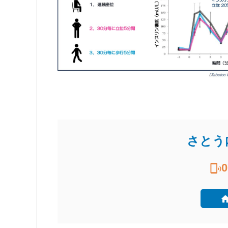
さとう
0